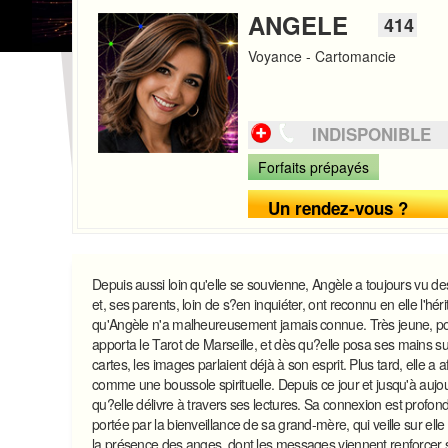
ANGELE
414
Voyance - Cartomancie
INDISPONIBLE
Forfaits prépayés
Un rendez-vous ?
Depuis aussi loin qu'elle se souvienne, Angèle a toujours vu de
et, ses parents, loin de s?en inquiéter, ont reconnu en elle l
qu'Angèle n'a malheureusement jamais connue. Très jeune, poussé
apporta le Tarot de Marseille, et dès qu?elle posa ses mains sur 
cartes, les images parlaient déjà à son esprit. Plus tard, elle a 
comme une boussole spirituelle. Depuis ce jour et jusqu'à aujour
qu?elle délivre à travers ses lectures. Sa connexion est profon
portée par la bienveillance de sa grand-mère, qui veille sur el
la présence des anges, dont les messages viennent renforcer ses 