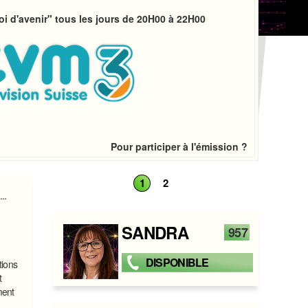
i d'avenir" tous les jours de 20H00 à 22H00
Pour participer à l'émission ?
1
2
..
SANDRA
957
DISPONIBLE
tions
t
ment