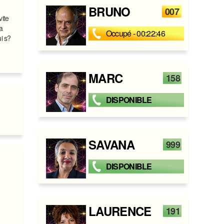
BRUNO
007
vite
a
Occupé - 00:22:46
i s?
,
MARC
158
DISPONIBLE
SAVANA
999
DISPONIBLE
LAURENCE
191