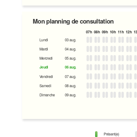
Mon planning de consultation
07h
08h
09h
10h
11h
12h
1
Lundi
03 aug.
Mardi
04 aug.
Mercredi
05 aug.
Jeudi
06 aug.
Vendredi
07 aug.
Samedi
08 aug.
Dimanche
09 aug.
Présent(e)