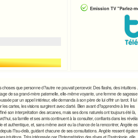
Emission TV "Parlez-mo
s choses que personne d?autre ne pouvait percevoir. Des flashs, des intuitions ..
'héritage de sa grand-mère paternelle, elle-même voyante, une femme de sagesse
e par un appel intérieur, elle demanda à son père de lui offrir un tarot. Il lui
les cartes, les visions surgirent avec clarté. Bien avant d?apprendre à lire les
affiné son interprétation des arcanes, mais ses dons naturels ont toujours été là,
d'hui, sa famille et ses amis continuent à la consulter, confiants dans les révéla
de et authentique, et, sans même avoir eu la chance de la rencontrer, Angèle es
le depuis l?au-delà, guidant chacune de ses consultations. Angèle ressent égale
intuitions. Très intéressée par l?interprétation des rêves et l?astrologie, elle