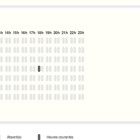
3h
14h
15h
16h
17h
18h
19h
20h
21h
22h
23h
Absent(e)
Heures courantes