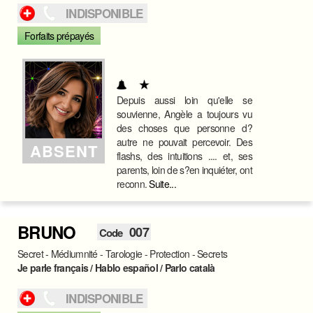
INDISPONIBLE
Forfaits prépayés
Depuis aussi loin qu'elle se
souvienne, Angèle a toujours vu
des choses que personne d?
autre ne pouvait percevoir. Des
ABSENT
flashs, des intuitions .... et, ses
parents, loin de s?en inquiéter, ont
reconn.
Suite...
BRUNO
007
Code
Secret - Médiumnité - Tarologie - Protection - Secrets
Je parle français / Hablo español / Parlo català
INDISPONIBLE