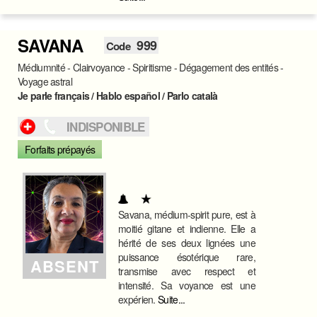
SAVANA
999
Code
Médiumnité - Clairvoyance - Spiritisme - Dégagement des entités -
Voyage astral
Je parle français / Hablo español / Parlo català
INDISPONIBLE
Forfaits prépayés
Savana, médium-spirit pure, est à
moitié gitane et indienne. Elle a
hérité de ses deux lignées une
puissance ésotérique rare,
ABSENT
transmise avec respect et
intensité. Sa voyance est une
expérien.
Suite...