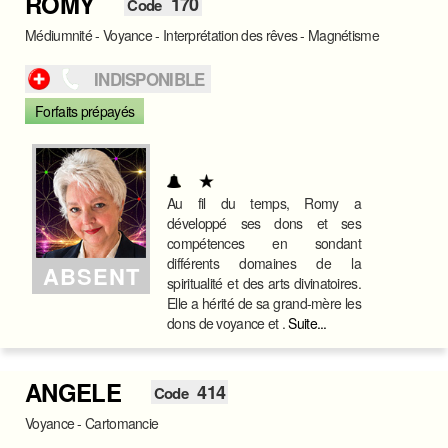
ROMY
170
Code
Médiumnité - Voyance - Interprétation des rêves - Magnétisme
INDISPONIBLE
Forfaits prépayés
Au fil du temps, Romy a
développé ses dons et ses
compétences en sondant
différents domaines de la
ABSENT
spiritualité et des arts divinatoires.
Elle a hérité de sa grand-mère les
dons de voyance et .
Suite...
ANGELE
414
Code
Voyance - Cartomancie