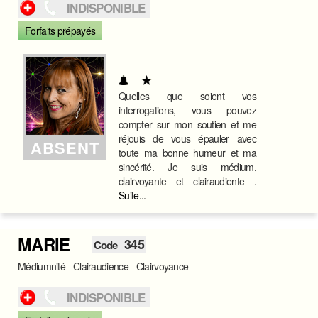
INDISPONIBLE
Forfaits prépayés
Quelles que soient vos
interrogations, vous pouvez
compter sur mon soutien et me
réjouis de vous épauler avec
ABSENT
toute ma bonne humeur et ma
sincérité. Je suis médium,
clairvoyante et clairaudiente .
Suite...
MARIE
345
Code
Médiumnité - Clairaudience - Clairvoyance
INDISPONIBLE