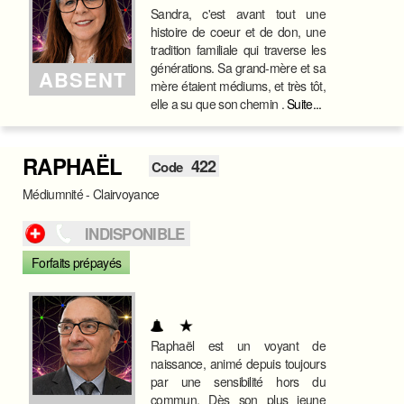
Sandra, c'est avant tout une
histoire de coeur et de don, une
tradition familiale qui traverse les
générations. Sa grand-mère et sa
ABSENT
mère étaient médiums, et très tôt,
elle a su que son chemin .
Suite...
RAPHAËL
422
Code
Médiumnité - Clairvoyance
INDISPONIBLE
Forfaits prépayés
Raphaël est un voyant de
naissance, animé depuis toujours
par une sensibilité hors du
commun. Dès son plus jeune