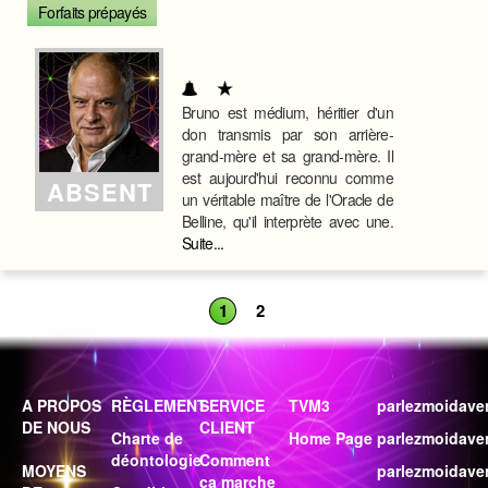
Forfaits prépayés
Bruno est médium, héritier d'un
don transmis par son arrière-
grand-mère et sa grand-mère. Il
est aujourd'hui reconnu comme
ABSENT
un véritable maître de l'Oracle de
Belline, qu'il interprète avec une.
Suite...
1
2
A PROPOS
RÈGLEMENT
SERVICE
TVM3
parlezmoidaven
DE NOUS
CLIENT
Charte de
Home Page
parlezmoidaven
déontologie
Comment
MOYENS
parlezmoidaven
ça marche