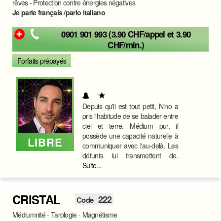
rêves - Protection contre énergies négatives
Je parle français /parlo italiano
0901 901 993 (3.90 CHF/appel et 3.90
CHF/min.)
Forfaits prépayés
Depuis qu'il est tout petit, Nino a
pris l'habitude de se balader entre
ciel et terre. Médium pur, il
possède une capacité naturelle à
LIBRE
communiquer avec l'au-delà. Les
défunts lui transmettent de.
Suite...
CRISTAL
222
Code
Médiumnité - Tarologie - Magnétisme