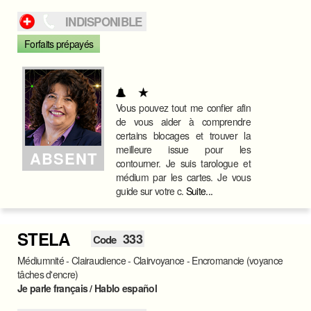
INDISPONIBLE
Forfaits prépayés
Vous pouvez tout me confier afin
de vous aider à comprendre
certains blocages et trouver la
meilleure issue pour les
ABSENT
contourner. Je suis tarologue et
médium par les cartes. Je vous
guide sur votre c.
Suite...
STELA
333
Code
Médiumnité - Clairaudience - Clairvoyance - Encromancie (voyance
tâches d'encre)
Je parle français / Hablo español