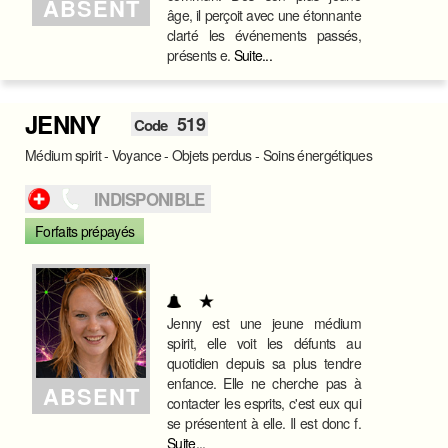
ABSENT
âge, il perçoit avec une étonnante
clarté les événements passés,
présents e.
Suite...
JENNY
519
Code
Médium spirit - Voyance - Objets perdus - Soins énergétiques
INDISPONIBLE
Forfaits prépayés
Jenny est une jeune médium
spirit, elle voit les défunts au
quotidien depuis sa plus tendre
enfance. Elle ne cherche pas à
ABSENT
contacter les esprits, c'est eux qui
se présentent à elle. Il est donc f.
Suite...